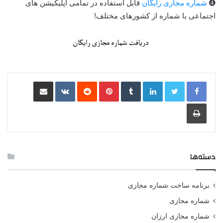
➍
شماره مجازی رایگان
قابل استفاده در تمامی اپلیکیشن های
اجتماعی با شماره از کشورهای مختلف!
لینکدین
‫تامبلر
‫پین‌ترست
‫رددیت
‫VKontakte
اشتراک گذاری از طریق ایمیل
چاپ
دسته‌ها
برنامه ساخت شماره مجازی
شماره مجازی
شماره مجازی ارزان